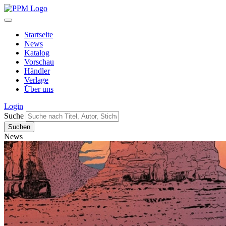
Startseite
News
Katalog
Vorschau
Händler
Verlage
Über uns
Login
Suche
News