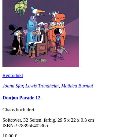
Reprodukt
Joann Sfar
,
Lewis Trondheim
,
Mathieu Burniat
Donjon Parade 12
Chaos hoch drei
Softcover, 32 Seiten, farbig, 29,5 x 22 x 0,3 cm
ISBN: 9783956405365
10,00 €